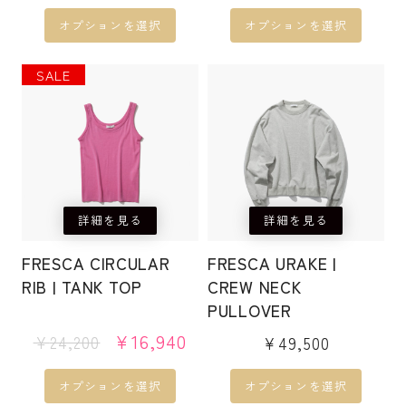
ン
エ
エ
ま
ま
オプションを選択
オプションを選択
は
ー
ー
す
す
商
シ
シ
こ
SALE
こ
品
ョ
ョ
の
の
ペ
ン
ン
商
商
ー
が
が
品
品
ジ
あ
あ
に
に
か
り
り
は
は
ら
ま
ま
詳細を見る
詳細を見る
複
複
選
す。
す。
数
数
択
FRESCA CIRCULAR
FRESCA URAKE |
オ
オ
の
の
で
RIB | TANK TOP
CREW NECK
プ
プ
バ
バ
PULLOVER
き
シ
シ
リ
リ
ま
元
現
¥
16,940
¥
24,200
¥
49,500
ョ
ョ
エ
エ
の
在
す
ン
ン
ー
ー
価
の
オプションを選択
オプションを選択
は
は
格
価
シ
シ