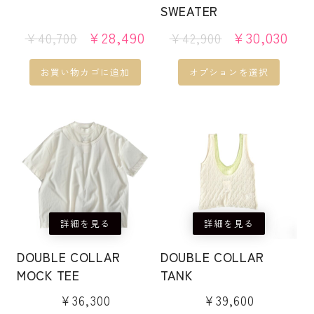
バ
で
で
SWEATER
プ
プ
リ
き
き
シ
シ
元
現
元
現
¥
28,490
¥
30,030
¥
40,700
¥
42,900
エ
ま
ま
の
在
の
在
ョ
ョ
ー
す
す
価
の
価
の
ン
ン
お買い物カゴに追加
オプションを選択
シ
格
価
格
価
は
は
ョ
は
格
は
格
こ
こ
商
商
¥40,700
は
¥42,900
は
ン
の
の
品
品
で
¥28,490
で
¥30
が
商
商
ペ
ペ
し
で
し
で
あ
品
品
ー
ー
た。
す。
た。
す
り
に
に
ジ
ジ
ま
は
は
か
か
す。
詳細を見る
詳細を見る
複
複
ら
ら
オ
数
数
選
選
DOUBLE COLLAR
DOUBLE COLLAR
プ
の
の
択
択
MOCK TEE
TANK
シ
バ
バ
で
で
¥
36,300
¥
39,600
ョ
リ
リ
き
き