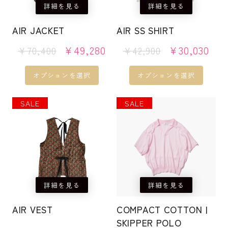
す。
す。
詳細を見る
詳細を見る
複
複
オ
オ
数
数
AIR JACKET
AIR SS SHIRT
プ
プ
の
の
元
現
元
現
¥
49,280
¥
30,030
シ
シ
¥
70,400
¥
42,900
バ
バ
の
在
の
在
ョ
ョ
リ
リ
価
の
価
の
オプションを選択
オプションを選択
ン
ン
エ
エ
格
価
格
価
は
は
ー
ー
は
格
は
格
SALE
こ
SALE
商
商
シ
シ
¥70,400
は
¥42,900
は
の
品
品
で
¥49,280
で
¥30
ョ
ョ
商
ペ
ペ
し
で
し
で
ン
ン
品
た。
す。
た。
す
ー
ー
が
が
に
ジ
ジ
あ
あ
は
か
か
り
り
詳細を見る
詳細を見る
複
ら
ら
ま
ま
数
選
選
AIR VEST
COMPACT COTTON |
す。
す。
の
択
択
SKIPPER POLO
オ
オ