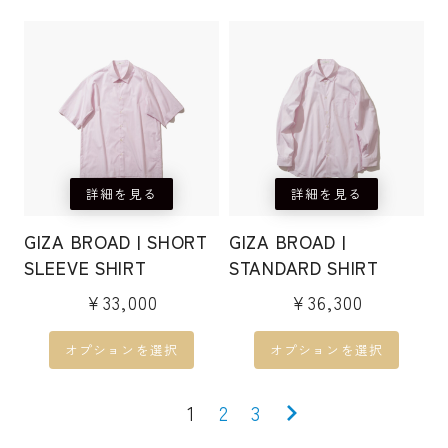
商
商
は
格
ョ
ョ
こ
こ
品
品
¥24,200
は
ン
ン
の
の
で
¥16,940
ペ
ペ
が
が
商
商
し
で
ー
ー
あ
あ
品
品
た。
す。
ジ
ジ
り
り
に
に
か
か
ま
ま
は
は
ら
ら
す。
す。
詳細を見る
詳細を見る
複
複
選
選
オ
オ
数
数
GIZA BROAD | SHORT
GIZA BROAD |
択
択
プ
プ
の
の
SLEEVE SHIRT
STANDARD SHIRT
で
で
シ
シ
バ
バ
き
き
¥
33,000
¥
36,300
ョ
ョ
リ
リ
ま
ま
ン
ン
エ
エ
オプションを選択
オプションを選択
す
す
は
は
ー
ー
商
商
シ
シ
1
2
3
品
品
ョ
ョ
ペ
ペ