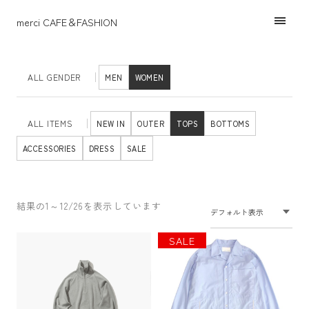
merci CAFE＆FASHION
ALL GENDER
MEN
WOMEN
ALL ITEMS
NEW IN
OUTER
TOPS
BOTTOMS
ACCESSORIES
DRESS
SALE
結果の1～12/26を表示しています
こ
こ
SALE
の
の
商
商
品
品