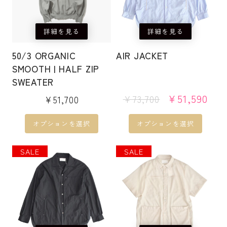
に
に
は
は
詳細を見る
詳細を見る
複
複
数
数
50/3 ORGANIC
AIR JACKET
の
の
SMOOTH | HALF ZIP
バ
バ
SWEATER
リ
リ
元
現
¥
51,590
¥
73,700
¥
51,700
エ
エ
の
在
ー
ー
価
の
オプションを選択
オプションを選択
格
価
シ
シ
は
格
ョ
ョ
こ
SALE
こ
SALE
¥73,700
は
ン
ン
の
の
で
¥51
が
が
商
商
し
で
あ
あ
品
品
た。
す。
り
り
に
に
ま
ま
は
は